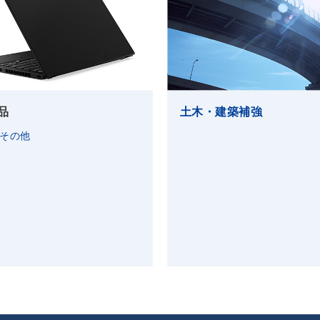
品
土木・建築補強
、その他