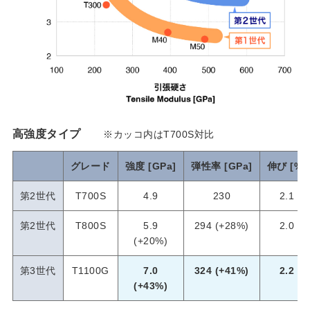
高強度タイプ
※カッコ内はT700S対比
グレード
強度 [GPa]
弾性率 [GPa]
伸び [%]
第2世代
T700S
4.9
230
2.1
第2世代
T800S
5.9
294 (+28%)
2.0
(+20%)
第3世代
T1100G
7.0
324 (+41%)
2.2
(+43%)