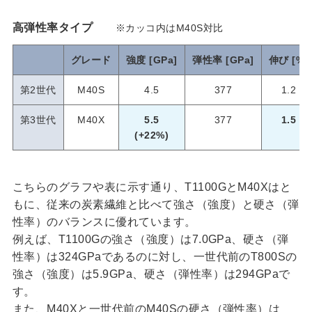
高弾性率タイプ
※カッコ内はM40S対比
グレード
強度 [GPa]
弾性率 [GPa]
伸び [%]
第2世代
M40S
4.5
377
1.2
第3世代
M40X
5.5
377
1.5
(+22%)
こちらのグラフや表に示す通り、T1100GとM40Xはと
もに、従来の炭素繊維と比べて強さ（強度）と硬さ（弾
性率）のバランスに優れています。
例えば、T1100Gの強さ（強度）は7.0GPa、硬さ（弾
性率）は324GPaであるのに対し、一世代前のT800Sの
強さ（強度）は5.9GPa、硬さ（弾性率）は294GPaで
す。
また、M40Xと一世代前のM40Sの硬さ（弾性率）は