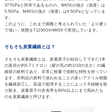
377GPaと同等であるものの、M40Xの強さ（強度）は
5.5GPa、M40Sの強さ（強度）は4.5GPaとなっていま
す。
このように、これまで困難と考えられていた「より硬く
て強い」状態をT1100GやM40Xで実現しています。
そもそも炭素繊維とは？
そもそも炭素繊維とは、炭素原子が結合してできた1本
の直径が約5-7ミクロン（髪の毛の約1/10の太さ）の繊
維状の材料であり、非常に軽量で強靭な特性を持ってい
ます。衣料品の原料で使われることの多いアクリル樹脂
を繊維加工し、高温で処理することによって不純物を取
り除き、炭素原子の含有率を90%以上にまで高めたも
のを炭素繊維と呼びます。