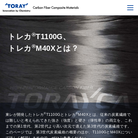
®
トレカ
T1100G、
®
トレカ
M40Xとは？
®
®
東レが開発したトレカ
T1100Gとトレカ
M40Xとは、従来の炭素繊維で
は難しいと考えられてきた
強さ（強度）と硬さ（弾性率）の両立を、これ
までの第1世代、第2世代より高い次元で適えた第3世代の炭素繊維です。
このページでは、第3世代炭素繊維の概要のほか、T1100GとM40Xについ
て詳しく解説しますので、ぜひご参考ください。