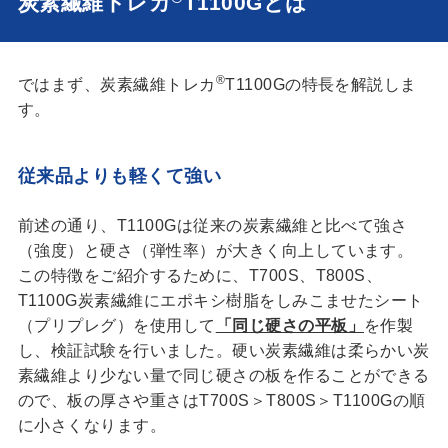
炭素繊維トレカ
T1100Gとは
®
ではまず、炭素繊維トレカ
T1100Gの特長を解説しま
す。
従来品よりも軽くて強い
前述の通り、T1100Gは従来の炭素繊維と比べて強さ
（強度）と硬さ（弾性率）が大きく向上しています。
この特徴をご紹介するために、T700S、T800S、
T1100G炭素繊維にエポキシ樹脂をしみこませたシート
（プリプレグ）を使用して
「同じ硬さの平板」
を作製
し、検証試験を行いました。硬い炭素繊維は柔らかい炭
素繊維より少ない量で同じ硬さの板を作ることができる
ので、板の厚さや重さはT700S＞T800S＞T1100Gの順
に小さくなります。